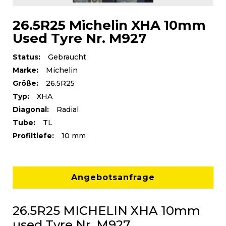
26.5R25 Michelin XHA 10mm
Used Tyre Nr. M927
Status:
Gebraucht
Marke:
Michelin
Größe:
26.5R25
Typ:
XHA
Diagonal:
Radial
Tube:
TL
Profiltiefe:
10 mm
Angebotsanfrage
26.5R25 MICHELIN XHA 10mm
used Tyre Nr. M927