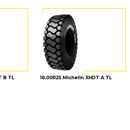
T B TL
18.00R25 Michelin XHDT A TL