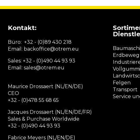
Kontakt:
Sortime
Dienstl
Büro:
+32 - (0)89 430 218
Baumaschi
Email: backoffice
@otrem.
eu
Erdbewegu
Sales: +32 - (0)490 44 93 93
Industrier
Email: sales@otrem.eu
Vollgummi
Landwirtsc
Felgen
Maurice Drossaert (NL/EN/DE)
Transport
CEO
Service u
+32 - (0)478 55 68 65
Jacques Drossaert (NL/EN/DE/FR)
Sales & Purchase Worldwide
+32 - (0)490 44 93 93
Fabrice Meyers (NL/EN/DE)