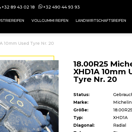
+32 89 43 02 18
+32 49
0 44 93 93
USTRIEREIFEN
VOLLGUMMI REIFEN
LANDWIRTSCHAFTSREIFEN
A 10mm Used Tyre Nr. 20
18.00R25 Miche
XHD1A 10mm 
Tyre Nr. 20
Status:
Gebrauc
Marke:
Michelin
Größe:
18.00R2
Typ:
XHD1A
Diagonal:
Radial