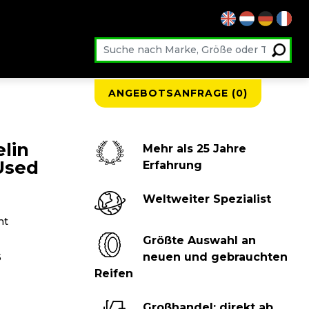
ANGEBOTSANFRAGE (
0
)
lin
Mehr als 25 Jahre
Used
Erfahrung
Weltweiter Spezialist
ht
Größte Auswahl an
neuen und gebrauchten
5
Reifen
Großhandel: direkt ab