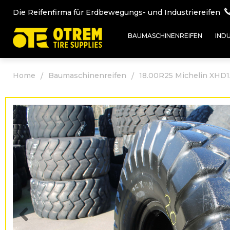
Die Reifenfirma für Erdbewegungs- und Industriereifen
BAUMASCHINENREIFEN
IND
Home
Baumaschinenreifen
18.00R25 Michelin XHD1