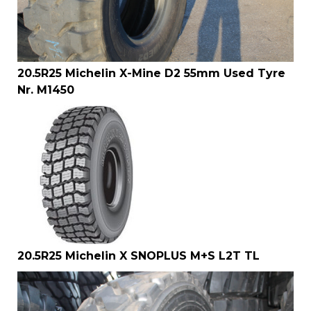
20.5R25 Michelin X-Mine D2 55mm Used Tyre
Nr. M1450
20.5R25 Michelin X SNOPLUS M+S L2T TL