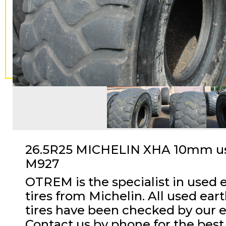
26.5R25 MICHELIN XHA 10mm us
M927
OTREM is the specialist in used
tires from Michelin. All used ea
tires have been checked by our 
Contact us by phone for the best 