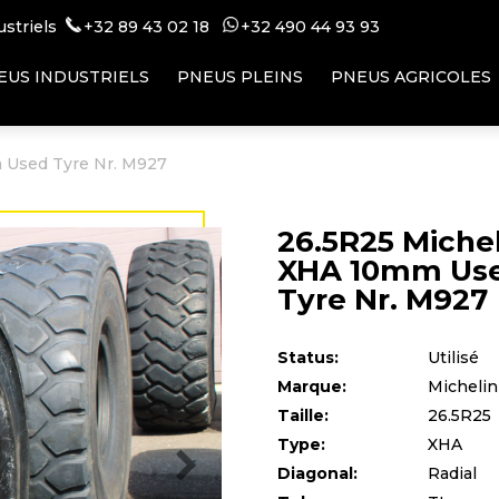
ustriels
+32 89 43 02 18
+32 49
0 44 93 93
EUS INDUSTRIELS
PNEUS PLEINS
PNEUS AGRICOLES
 Used Tyre Nr. M927
26.5R25 Miche
XHA 10mm Us
Tyre Nr. M927
Status:
Utilisé
Marque:
Michelin
Taille:
26.5R25
Type:
XHA
Diagonal:
Radial