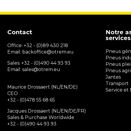
Contact
Notre a
services
Office:
+32 - (0)89 430 218
Pneus génie
Email: backoffice
@otrem.
eu
Pneus indu
Sales: +32 - (0)490 44 93 93
Pneus plei
Email: sales@otrem.eu
Pneus agri
Jantes
Transport
Maurice Drossaert (NL/EN/DE)
Service et
CEO
+32 - (0)478 55 68 65
Jacques Drossaert (NL/EN/DE/FR)
Sales & Purchase Worldwide
+32 - (0)490 44 93 93