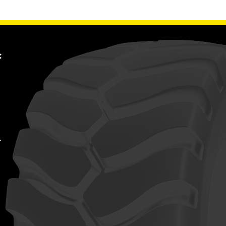
ce avec
re?