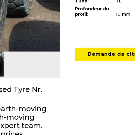
Tube:
TL
Profondeur du
profil:
10 mm
Demande de cit
ed Tyre Nr.
 earth-moving
rth-moving
expert team.
prices.