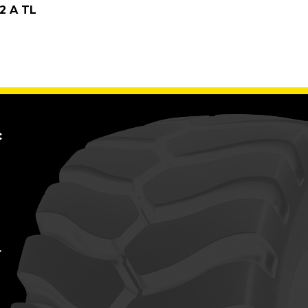
2 A TL
ce avec
re?