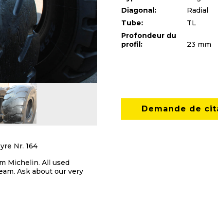
Diagonal:
Radial
Tube:
TL
Profondeur du
profil:
23 mm
Demande de cit
re Nr. 164
m Michelin. All used
eam. Ask about our very