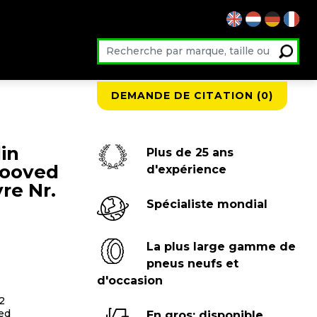
DEMANDE DE CITATION (
0
)
in
Plus de 25 ans
rooved
d'expérience
re Nr.
Spécialiste mondial
La plus large gamme de
pneus neufs et
d'occasion
2
ed
En gros: disponible