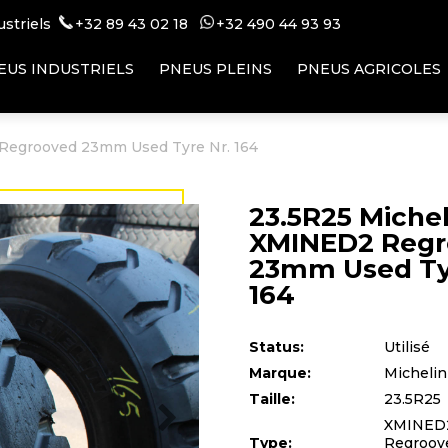
ustriels
+32 89 43 02 18
+32 49
0 44 93 93
EUS INDUSTRIELS
PNEUS PLEINS
PNEUS AGRICOLES
Regrooved 23mm Used Tyre Nr. 164
23.5R25 Michel
XMINED2 Reg
23mm Used Ty
164
Status:
Utilisé
Marque:
Michelin
Taille:
23.5R25
XMINED
Type:
Regroov