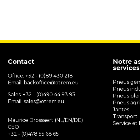
Contact
Notre a
services
Office:
+32 - (0)89 430 218
Pneus génie
Email: backoffice
@otrem.
eu
Pneus indu
Sales: +32 - (0)490 44 93 93
Pneus plei
Email: sales@otrem.eu
Pneus agri
Jantes
Transport
Maurice Drossaert (NL/EN/DE)
Service et
CEO
+32 - (0)478 55 68 65