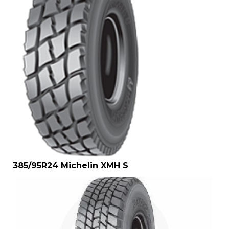
385/95R24 Michelin XMH S