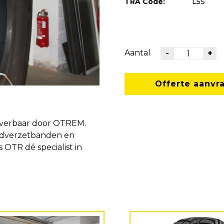
TRA Code:
L5S
Aantal
-
+
Offerte aanvr
everbaar door OTREM.
ndverzetbanden en
s OTR dé specialist in