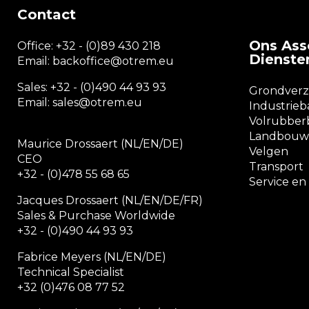
Contact
Ons Ass
Office:
+32 - (0)89 430 218
Dienste
Email: backoffice
@otrem.
eu
Sales: +32 - (0)490 44 93 93
Grondver
Email: sales@otrem.eu
Industrie
Volrubbe
Landbouw
Maurice Drossaert (NL/EN/DE)
Velgen
CEO
Transport
+32 - (0)478 55 68 65
Service e
Jacques Drossaert (NL/EN/DE/FR)
Sales & Purchase Worldwide
+32 - (0)490 44 93 93
Fabrice Meyers (NL/EN/DE)
Technical Specialist
+32 (0)476 08 77 52