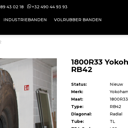
 89 43 02 18
+32 49
0 44 93 93
INDUSTRIEBANDEN
VOLRUBBER BANDEN
2
1800R33 Yoko
RB42
Status:
Nieuw
Merk:
Yokoha
Maat:
1800R33
Type:
RB42
Diagonal:
Radial
Tube:
TL