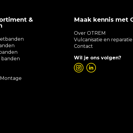
ortiment &
Maak kennis met
n
Over OTREM
zetbanden
Vulcanisatie en reparatie
banden
Contact
rbanden
Wil je ons volgen?
 banden
n Montage