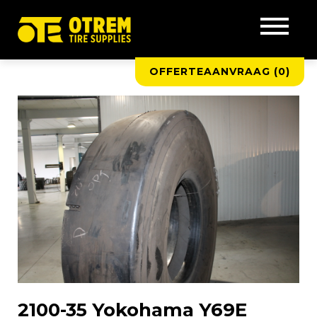
OFFERTEAANVRAAG (
0
)
2100-35 Yokohama Y69E