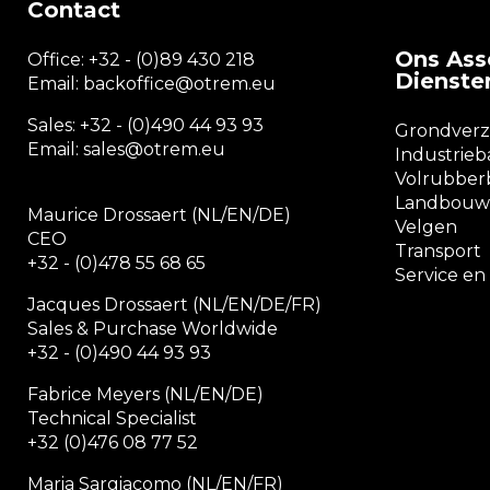
Contact
Ons Ass
Office:
+32 - (0)89 430 218
Dienste
Email: backoffice
@otrem.
eu
Sales: +32 - (0)490 44 93 93
Grondver
Email: sales@otrem.eu
Industrie
Volrubbe
Landbouw
Maurice Drossaert (NL/EN/DE)
Velgen
CEO
Transport
+32 - (0)478 55 68 65
Service e
Jacques Drossaert (NL/EN/DE/FR)
Sales & Purchase Worldwide
+32 - (0)490 44 93 93
Fabrice Meyers (NL/EN/DE)
Technical Specialist
+32 (0)476 08 77 52
Maria Sargiacomo (NL/EN/FR)