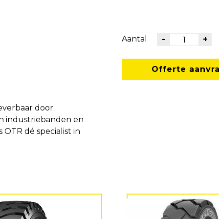
Aantal
-
+
Offerte aanvr
everbaar door
in industriebanden en
s OTR dé specialist in