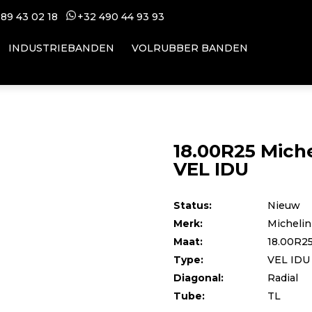
 89 43 02 18
+32 49
0 44 93 93
INDUSTRIEBANDEN
VOLRUBBER BANDEN
18.00R25 Miche
VEL IDU
Status:
Nieuw
Merk:
Michelin
Maat:
18.00R2
Type:
VEL IDU
Diagonal:
Radial
Tube:
TL