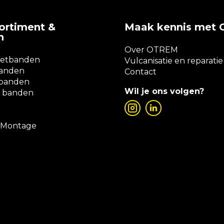
ortiment &
Maak kennis met
n
Over OTREM
zetbanden
Vulcanisatie en reparatie
banden
Contact
rbanden
Wil je ons volgen?
 banden
n Montage