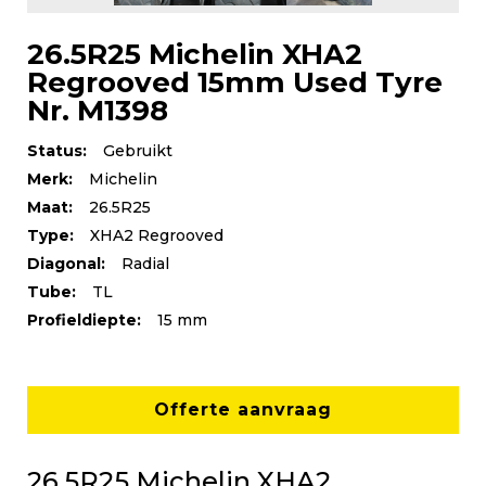
26.5R25 Michelin XHA2
Regrooved 15mm Used Tyre
Nr. M1398
Status:
Gebruikt
Merk:
Michelin
Maat:
26.5R25
Type:
XHA2 Regrooved
Diagonal:
Radial
Tube:
TL
Profieldiepte:
15 mm
Offerte aanvraag
26.5R25 Michelin XHA2