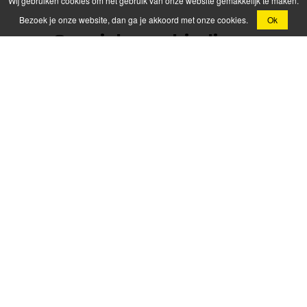
Wij gebruiken cookies om het gebruik van onze website gemakkelijk te maken.
Bezoek je onze website, dan ga je akkoord met onze cookies.
Ok
Speciale aanbieding -
750/65R25 Michelin XAD
gebruikt
Gebruikte 750/65R25 Michelin XAD grondverzetband
met +-30 mm profiel, in topstaat en direct klaar voor
gebruikt. Ideaal voor wie kwaliteit zoekt tegen een
scherpe prijs!
Onze bandenaanbiedingen
zijn tijdelijk en beperkt op
voorraad. Profiteer nu van
scherpe prijzen en