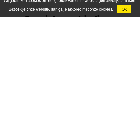
Wij gebruiken cookies om het gebruik van onze website gemakkelijk te maken.
Bezoek je onze website, dan ga je akkoord met onze cookies.
Ok
Speciale aanbieding -
750/65R25 Michelin XAD
gebruikt
Gebruikte 750/65R25 Michelin XAD grondverzetband
met +-30 mm profiel, in topstaat en direct klaar voor
gebruikt. Ideaal voor wie kwaliteit zoekt tegen een
scherpe prijs!
Onze bandenaanbiedingen
zijn tijdelijk en beperkt op
voorraad. Profiteer nu van
scherpe prijzen en