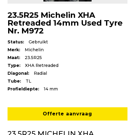
23.5R25 Michelin XHA
Retreaded 14mm Used Tyre
Nr. M972
Status:
Gebruikt
Merk:
Michelin
Maat:
23.5R25
Type:
XHA Retreaded
Diagonal:
Radial
Tube:
TL
Profieldiepte:
14 mm
Offerte aanvraag
23.5R25 MICHELIN XHA