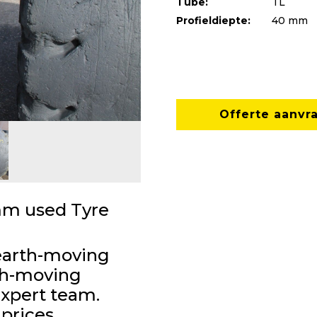
Tube:
TL
Profieldiepte:
40 mm
Offerte aanvr
mm used Tyre
 earth-moving
rth-moving
expert team.
prices.