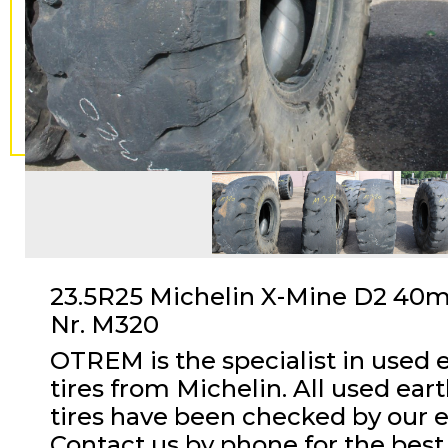
23.5R25 Michelin X-Mine D2 40
Nr. M320
OTREM is the specialist in used
tires from Michelin. All used ea
tires have been checked by our 
Contact us by phone for the best 