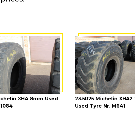
ichelin XHA 8mm Used
23.5R25 Michelin XHA
M1084
Used Tyre Nr. M641