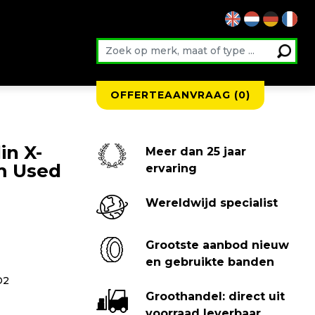
OFFERTEAANVRAAG (
0
)
in X-
Meer dan 25 jaar
m Used
ervaring
Wereldwijd specialist
Grootste aanbod nieuw
en gebruikte banden
D2
Groothandel: direct uit
voorraad leverbaar