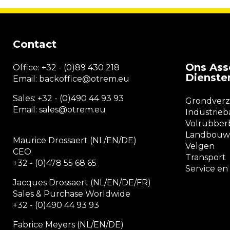
Contact
Ons Ass
Office:
+32 - (0)89 430 218
Dienste
Email: backoffice
@otrem.
eu
Sales: +32 - (0)490 44 93 93
Grondver
Email: sales@otrem.eu
Industrie
Volrubbe
Landbouw
Maurice Drossaert (NL/EN/DE)
Velgen
CEO
Transport
+32 - (0)478 55 68 65
Service e
Jacques Drossaert (NL/EN/DE/FR)
Sales & Purchase Worldwide
+32 - (0)490 44 93 93
Fabrice Meyers (NL/EN/DE)