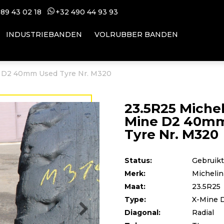
 89 43 02 18
+32 49
0 44 93 93
INDUSTRIEBANDEN
VOLRUBBER BANDEN
e D2 40mm Used Tyre Nr. M320
23.5R25 Michel
Mine D2 40m
Tyre Nr. M320
Status:
Gebruikt
Merk:
Michelin
Maat:
23.5R25
Type:
X-Mine 
Diagonal:
Radial