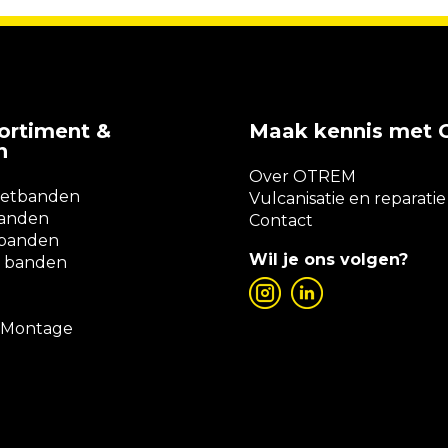
ortiment &
Maak kennis met
n
Over OTREM
zetbanden
Vulcanisatie en reparatie
banden
Contact
rbanden
Wil je ons volgen?
 banden
n Montage