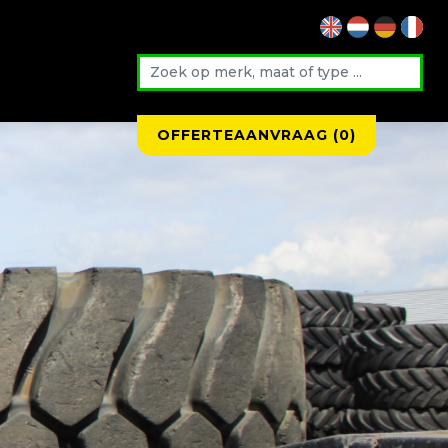
OFFERTEAANVRAAG (
0
)