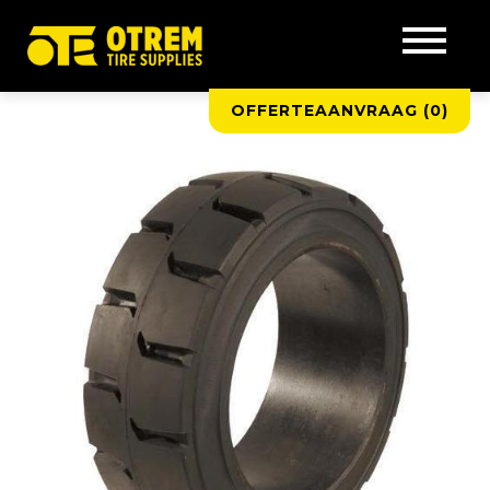
OFFERTEAANVRAAG (
0
)