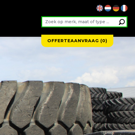
OFFERTEAANVRAAG (
0
)