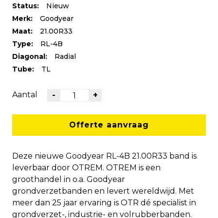
Status:
Nieuw
Merk:
Goodyear
Maat:
21.00R33
Type:
RL-4B
Diagonal:
Radial
Tube:
TL
Aantal
-
+
Offerte aanvraag
Deze nieuwe Goodyear RL-4B 21.00R33 band is
leverbaar door OTREM. OTREM is een
groothandel in o.a. Goodyear
grondverzetbanden en levert wereldwijd. Met
meer dan 25 jaar ervaring is OTR dé specialist in
grondverzet-, industrie- en volrubberbanden.